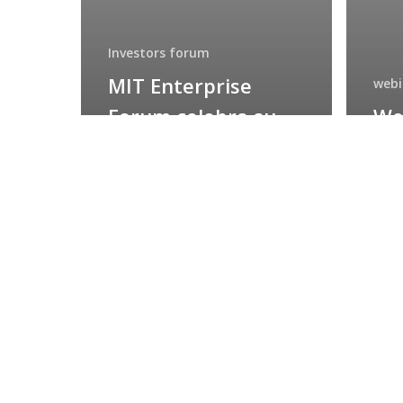
Investors forum
MIT Enterprise
webi
Forum celebra su
We
décimo encuentro
cas
anual de inversión
or
tecnológica
MI